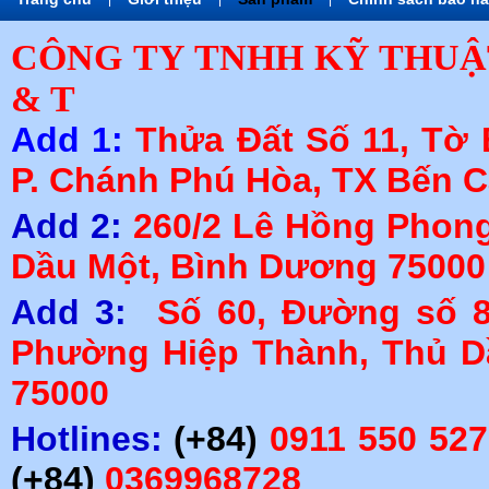
CÔNG TY TNHH KỸ THUẬ
& T
Add 1:
Thửa Đất Số 11, Tờ 
P. Chánh Phú Hòa, TX Bến 
Add 2:
260/2 Lê Hồng Phong,
Dầu Một, Bình Dương 75000
Add 3:
Số 60, Đường số 8
Phường Hiệp Thành, Thủ D
75000
Hotlines:
(+84)
0911 550 527
(+84)
0369968728