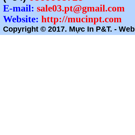
E-mail:
sale03.pt@gmail.com
Website:
http://mucinpt.com
Copyright © 2017. Mực In P&T. - Webs