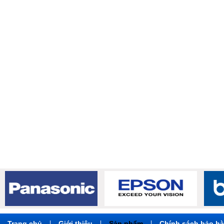
Máy in HP LaserJet ...
Máy in
Chi tiết
Trang chủ
|
Giới thiệu
|
Sản phẩm
|
Chính sách bảo h