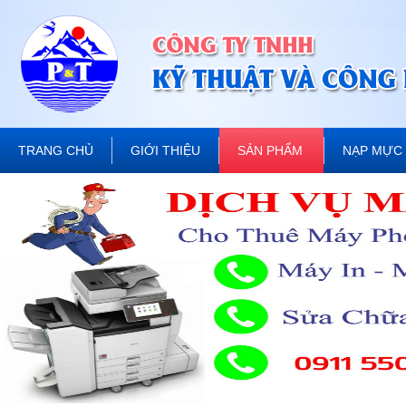
TRANG CHỦ
GIỚI THIỆU
SẢN PHẨM
NẠP MỰC 