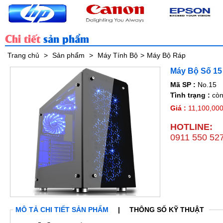
Chi tiết
sản phẩm
Trang chủ
>
Sản phẩm
>
Máy Tính Bộ
>
Máy Bộ Ráp
Máy Bộ Số 15
Mã SP :
No.15
Tình trạng :
còn
Giá :
11,100,000
HOTLINE:
0911 550 52
y Bộ Số 15
Máy Bộ Số 17
MÔ TẢ CHI TIẾT SẢN PHẨM
|
THÔNG SỐ KỸ THUẬT
Chi tiết
Chi tiết