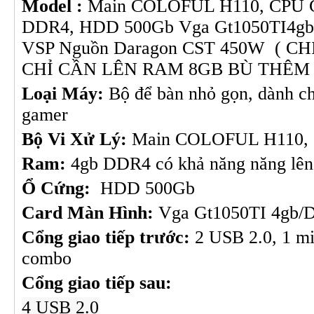
Model :
Main COLOFUL H110, CPU G
Máy in HP LaserJet ...
Máy in
DDR4, HDD 500Gb Vga Gt1050TI4gb
Chi tiết
VSP Nguồn Daragon CST 450W ( 
CHỈ CẦN LÊN RAM 8GB BÙ THÊM 
Loại Máy:
Bộ để bàn nhỏ gọn, dành c
gamer
Bộ Vi Xử Lý:
Main COLOFUL H110,
Ram:
4gb DDR4 có khả năng năng lên
Ổ Cứng:
HDD 500Gb
Card Màn Hình:
Vga Gt1050TI 4gb/
Cổng giao tiếp t
rước
:
2 USB 2.0, 1 m
combo
Cổng giao tiếp s
au
:
4 USB 2.0