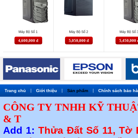
Máy Bộ Số 1
Máy Bộ Số 2
Máy Bộ Số 
4,600,000 đ
5,050,000 đ
5,450,000 
Trang chủ
|
Giới thiệu
|
Sản phẩm
|
Chính sách bảo h
CÔNG TY TNHH KỸ THUẬ
& T
Add 1:
Thửa Đất Số 11, Tờ 