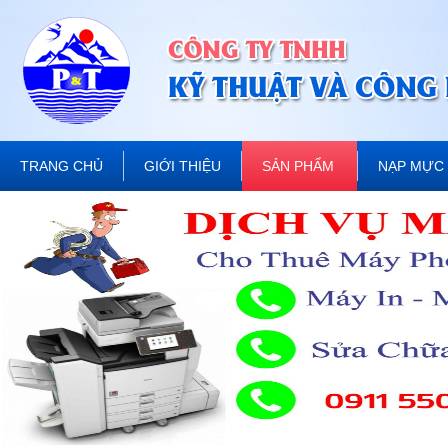
TRANG CHỦ
GIỚI THIỆU
SẢN PHẨM
NẠP MỰC 