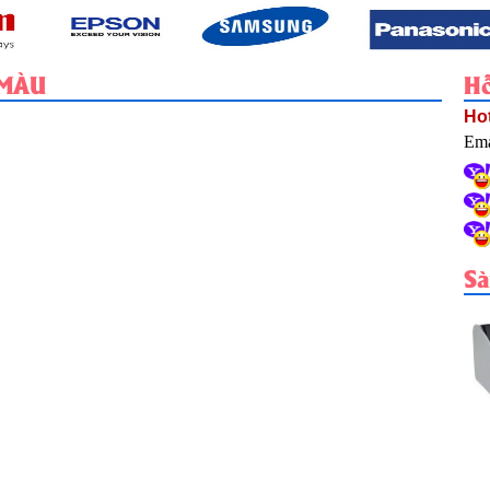
 MÀU
Hỗ
Hot
Ema
S