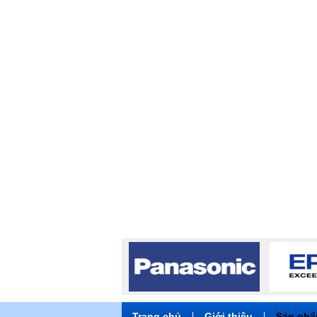
M
Trang chủ
|
Giới thiệu
|
Sản ph