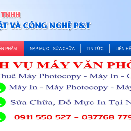
ẢN PHẨM
NẠP MỰC - SỬA CHỮA
TIN TỨC
LIÊN H