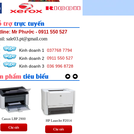
 trợ
trực tuyến
line: Mr Phước - 0911 550 527
il: sale03.pt@gmail.com
Kinh doanh 1
037768 7794
Kinh doanh 2
0911 550 527
Kinh doanh 3
036 996 8728
àn phẩm
tiêu biểu
Canon LBP 2900
HP LaserJet 1160
HP LaserJet P2014
Chi tiết
Chi tiết
Chi tiết