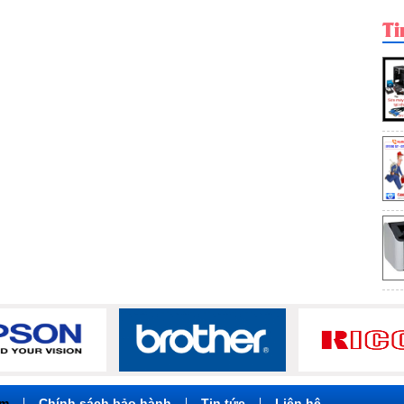
áy in HP LaserJet ...
Máy in HP LaserJet ...
Máy in HP LaserJet ...
Ti
Chi tiết
Chi tiết
Chi tiết
ẩm
|
Chính sách bảo hành
|
Tin tức
|
Liên hệ