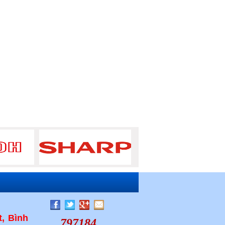
, Bình
797184