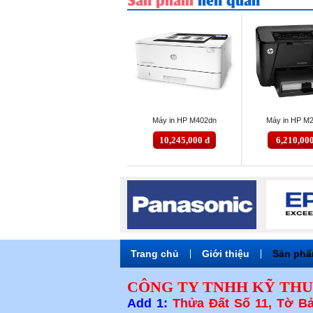
Máy in HP M402dn
Máy in HP M
10,245,000 đ
6,210,00
Trang chủ
|
Giới thiệu
|
Sản ph
CÔNG TY TNHH KỸ THU
Add 1:
Thửa Đất Số 11, Tờ Bả