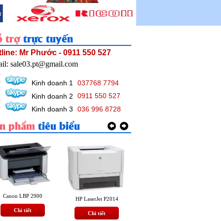
 trợ
trực tuyến
line: Mr Phước - 0911 550 527
il: sale03.pt@gmail.com
Kinh doanh 1
037768 7794
Kinh doanh 2
0911 550 527
Kinh doanh 3
036 996 8728
àn phẩm
tiêu biểu
Canon LBP 2900
HP LaserJet 1160
HP LaserJet P2014
Chi tiết
Chi tiết
Chi tiết