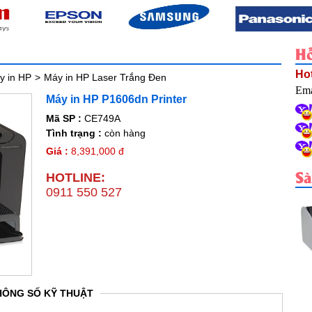
Hỗ
Hot
y in HP
>
Máy in HP Laser Trắng Đen
Ema
Máy in HP P1606dn Printer
Mã SP :
CE749A
Tình trạng :
còn hàng
Giá :
8,391,000 đ
S
HOTLINE:
0911 550 527
HÔNG SỐ KỸ THUẬT