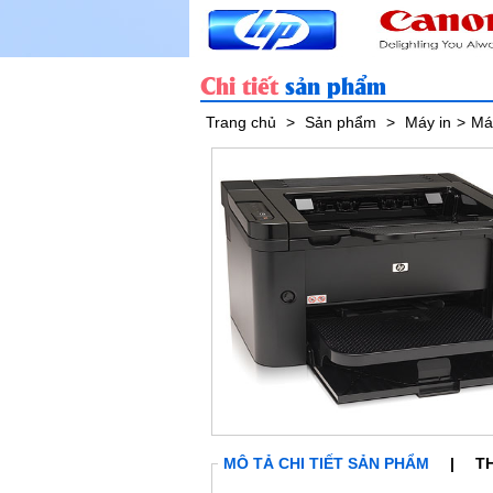
Chi tiết
sản phẩm
Trang chủ
>
Sản phẩm
>
Máy in
>
Má
Máy Bộ Số 14
Máy Bộ Số 15
Máy Bộ Số 17
MÔ TẢ CHI TIẾT SẢN PHẨM
|
T
Chi tiết
Chi tiết
Chi tiết