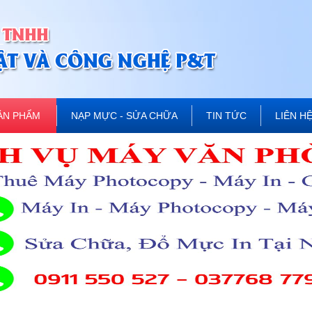
ẢN PHẨM
NẠP MỰC - SỬA CHỮA
TIN TỨC
LIÊN H