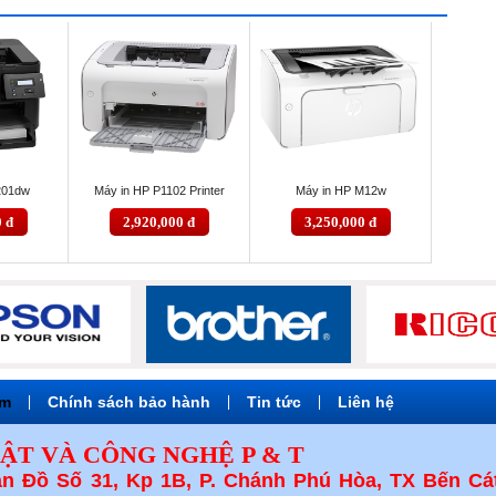
201dw
Máy in HP P1102 Printer
Máy in HP M12w
0 đ
2,920,000 đ
3,250,000 đ
ẩm
|
Chính sách bảo hành
|
Tin tức
|
Liên hệ
ẬT VÀ CÔNG NGHỆ P & T
n Đồ Số 31, Kp 1B, P. Chánh Phú Hòa, TX Bến Cát