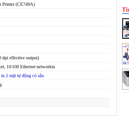
áy in HP LaserJet ...
Máy in HP LaserJet ...
Máy in HP LaserJet ...
n Printer (CE749A)
Ti
Chi tiết
Chi tiết
Chi tiết
 dpi effective output)
t, 10/100 Ethernet networkin
 in 2 mặt tự động có sẵn
g