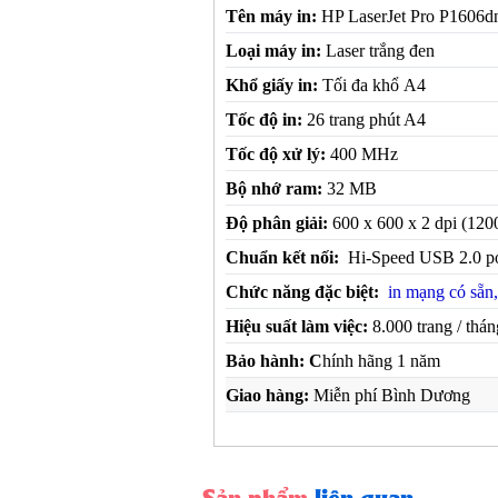
M
Tên máy in:
HP LaserJet Pro P1606d
Loại máy in:
Laser trắng đen
Khổ giấy in:
Tối đa khổ A4
Tốc độ in:
26 trang phút A4
Tốc độ xử lý:
400 MHz
Bộ nhớ ram:
32 MB
Độ phân giải:
600 x 600 x 2 dpi (1200
Chuẩn kết nối:
Hi-Speed USB 2.0 por
Chức năng đặc biệt:
in mạng có sẵn,
Hiệu suất làm việc:
8.000 trang / thán
Bảo hành: C
hính hãng 1 năm
Giao hàng:
Miễn phí Bình Dương
Sản phẩm
liên quan