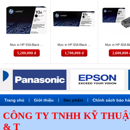
Mực in HP 93A Black ...
Mực in HP 83A Black ...
Mực in HP 80A Bla
5,280,000 đ
1,700,000 đ
2,600,000 
Trang chủ
|
Giới thiệu
|
Sản phẩm
|
Chính sách bảo h
CÔNG TY TNHH KỸ THUẬ
& T