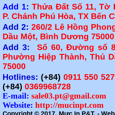
Add 1:
Thửa Đất Số 11, Tờ 
P. Chánh Phú Hòa, TX Bến 
Add 2:
260/2 Lê Hồng Phong,
Dầu Một, Bình Dương 75000
Add 3:
Số 60, Đường số 8
Phường Hiệp Thành, Thủ D
75000
Hotlines:
(+84)
0911 550 527
(+84)
0369968728
E-mail:
sale03.pt@gmail.com
Website:
http://mucinpt.com
Copyright © 2017. Mực In P&T. - Webs