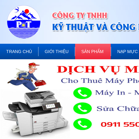
TRANG CHỦ
GIỚI THIỆU
SẢN PHẨM
NẠP MỰC 