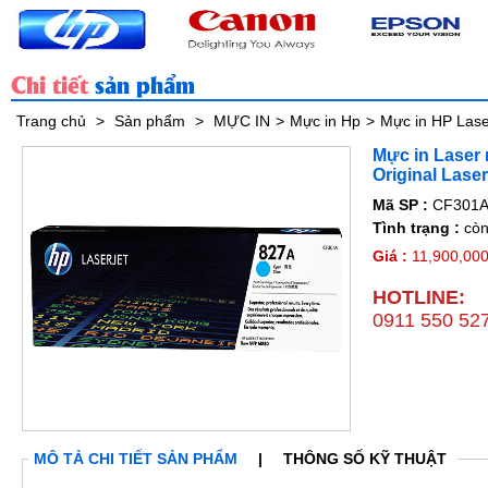
Chi tiết
sản phẩm
Trang chủ
>
Sản phẩm
>
MỰC IN
>
Mực in Hp
>
Mực in HP Las
Mực in Laser
Original Lase
Mã SP :
CF301
Tình trạng :
còn
Giá :
11,900,000
HOTLINE:
0911 550 52
y Bộ Số 15
Máy Bộ Số 17
MÔ TẢ CHI TIẾT SẢN PHẨM
|
THÔNG SỐ KỸ THUẬT
Chi tiết
Chi tiết