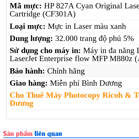
Máy in HP LaserJet ...
Máy in
Mã mực:
HP 827A Cyan Original Lase
Cartridge (CF301A)
Chi tiết
Loại mực:
Mực in Laser màu xanh
Dung lượng:
32.000 trang độ phủ 5%
Sử dụng cho máy in:
Máy in đa năng 
LaserJet Enterprise flow MFP M880z
Bảo hành:
Chính hãng
Giao hàng:
Miễn phí Bình Dương
Cho Thuê Máy Photocopy Ricoh & To
Dương
Sản phẩm
liên quan